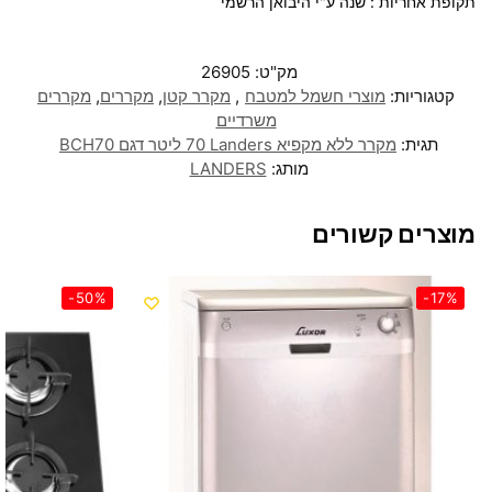
תקופת אחריות : שנה ע"י היבואן הרשמי
מק"ט:
26905
קטגוריות:
מוצרי חשמל למטבח
,
מקרר קטן
,
מקררים
,
מקררים
משרדיים
תגית:
מקרר ‏ללא מקפיא Landers ‏70 ‏ליטר דגם BCH70
מותג:
LANDERS
מוצרים קשורים
-50%
-17%