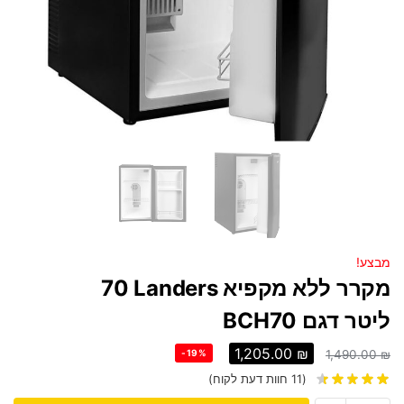
מבצע!
מקרר ‏ללא מקפיא Landers ‏70
‏ליטר דגם BCH70
1,205.00
₪
-19%
1,490.00
₪
(
11
חוות דעת לקוח)