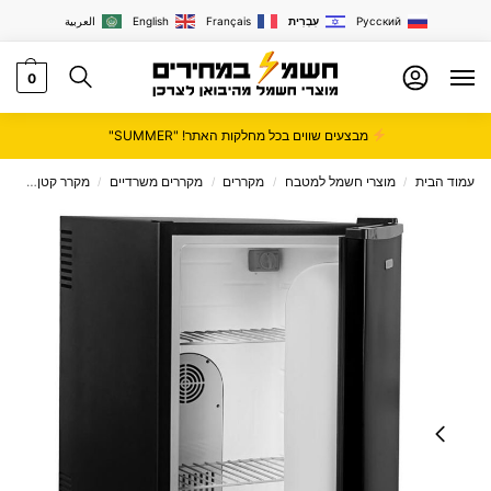
Русский
עִבְרִית
Français
English
العربية
0
מבצעים שווים בכל מחלקות האתר! "SUMMER"
עמוד הבית
מוצרי חשמל למטבח
מקררים
מקררים משרדיים
מקרר קטן
מקרר ‏לל
/
/
/
/