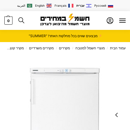
Русский
עִבְרִית
Français
English
العربية
0
מבצעים שווים בכל מחלקות האתר! "SUMMER"
עמוד הבית
מוצרי חשמל למטבח
מקררים
מקררים משרדיים
מקרר קטן
מקרר ‏ל
/
/
/
/