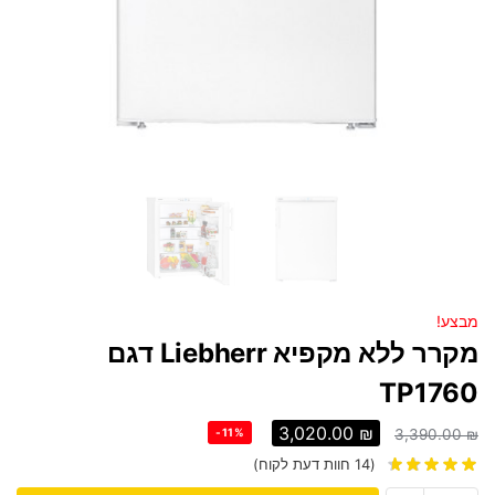
מבצע!
מקרר ‏ללא מקפיא Liebherr דגם
TP1760
3,020.00
₪
-11%
3,390.00
₪
(
14
חוות דעת לקוח)