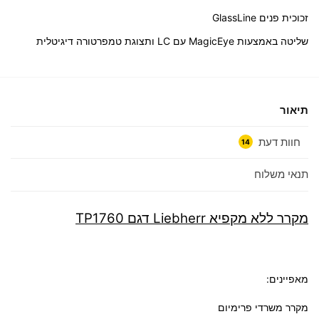
זכוכית פנים GlassLine
שליטה באמצעות MagicEye עם LC ותצוגת טמפרטורה דיגיטלית
תיאור
חוות דעת
14
תנאי משלוח
מקרר ‏ללא מקפיא Liebherr דגם TP1760
מאפיינים:
מקרר משרדי פרימיום