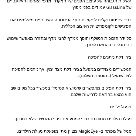
האיכות הגבוהה של עיצוב הפנים של המקרר. מדפי האחסון האלגנטיים
של GlassLine עמידים בפני ניפוץ,
בפני שריטות וקלים לניקוי. חיתוכי הנירוסטה האיכותיים משלימים את
הפינישים לקומפוזיציית העיצוב הכללית.
סליידר הזכוכית הנשלף והופך ממדף לחצי מדף ובחזרה מאפשר שימוש
רב-תכליתי בהתאם לצורך.
צירי דלת ניתנים להפיכה
המכשירים מצוידים במפעל בצירי דלת מצד ימין, אך ניתנים להפיכה
לצד שמאל (בתוספת תשלום).
צירי דלת הפיכים מאפשרים שימוש אופטימלי במכשיר בכל מקום שבו
הוא נמצא בהתאם לדרישות שלכם.
מנעול ילדים
נעילת הילדים מתוכננת בכדי למנוע את כיבוי המכשיר שלא במכוון.
סמל של מפתח ב- MagicEye מציין מתי מופעלת נעילת הילדים.