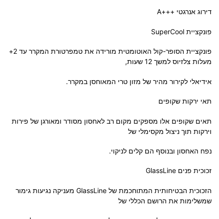
דירוג אנרגטי +++A
פונקציית SuperCool
פונקציית הסופר-קול האוטומטית מורידה את טמפרטורת המקרר עד 2+
מעלות צלזיוס למשך 12 שעות,
אידיאלי לקירור מהיר של מזון טרי המאוחסן במקרר.
תאי ירקות שקופים
תאים שקופים אלו מספקים מקום רב לאחסון מסודר ומאורגן של פירות
וירקות תוך ניצול מקסימלי של
נפח האחסון ובנוסף הם קלים לניקוי.
זכוכית פנים GlassLine
הזכוכית הבטיחותית המתוחכמת של GlassLine מעניקה נגיעות גימור
שמשלימות את הרושם הכללי של