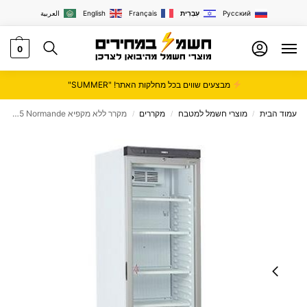
Русский
עִבְרִית
Français
English
العربية
0
מבצעים שווים בכל מחלקות האתר! "SUMMER"
עמוד הבית
מוצרי חשמל למטבח
מקררים
מקרר ‏ללא מקפיא Normande ‏345 ‏ליטר דגם ND7734
/
/
/