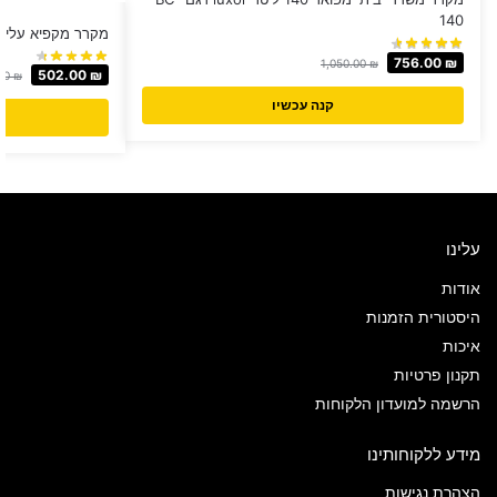
140
מקרר מקפיא עליון Sachs ‏50 ‏ליטר דגם F50
756.00
₪
1,050.00
₪
502.00
₪
00
₪
קנה עכשיו
עלינו
אודות
היסטורית הזמנות
איכות
תקנון פרטיות
הרשמה למועדון הלקוחות
מידע ללקוחותינו
הצהרת נגישות