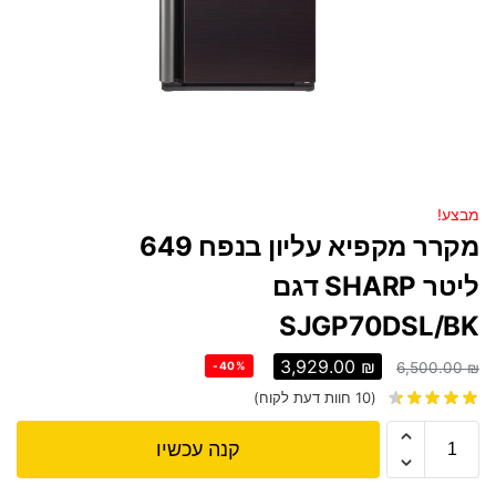
מבצע!
מקרר מקפיא עליון בנפח 649
ליטר SHARP דגם
SJGP70DSL/BK
3,929.00
₪
-40%
6,500.00
₪
(
10
חוות דעת לקוח)
קנה עכשיו