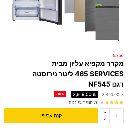
מבצע!
מקרר ‏מקפיא עליון מבית
SERVICES ‏465 ‏ליטר נירוסטה
דגם NF545
2,919.00
₪
-16%
3,490.00
₪
(
7
חוות דעת לקוח)
קנה עכשיו