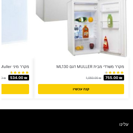
מקרר משרדי מבית MULLER דגם ML130
מקרר מיני Muller ‏50 ‏ליטר דגם ML50
534.00
₪
755.00
₪
00
₪
1,050.00
₪
קנה עכשיו
עלינו