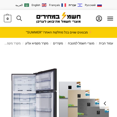
Русский
עִבְרִית
Français
English
العربية
0
מבצעים שווים בכל מחלקות האתר! "SUMMER"
עמוד הבית
מוצרי חשמל למטבח
מקררים
מקרר מקפיא עליון
מקרר ‏מקפיא עליון מבית SERVICES ‏465 ‏ליטר נירוסטה דגם NF545
/
/
/
/