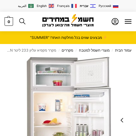
Русский
עִבְרִית
Français
English
العربية
0
מבצעים שווים בכל מחלקות האתר! "SUMMER"
עמוד הבית
מוצרי חשמל למטבח
מקררים
מקרר ‏מקפיא עליון 233 ‏ליטר CROWN דגם CR2601W
/
/
/