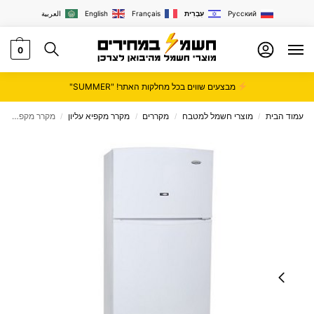
Русский
עִבְרִית
Français
English
العربية
0
מבצעים שווים בכל מחלקות האתר! "SUMMER"
עמוד הבית
מוצרי חשמל למטבח
מקררים
מקרר מקפיא עליון
מקרר ‏מקפיא עליון 257 ‏ליטר Lenco דגם LRE2801VWMB
/
/
/
/