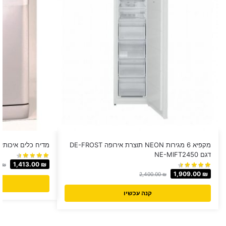
מקפיא 6 מגירות NEON תוצרת אירופה DE-FROST
מדיח כלים איכותי לבן LUXOR דגם 
דגם NE-MIFT2450
1,413.00
₪
0
₪
1,909.00
₪
2,400.00
₪
קנה עכשיו