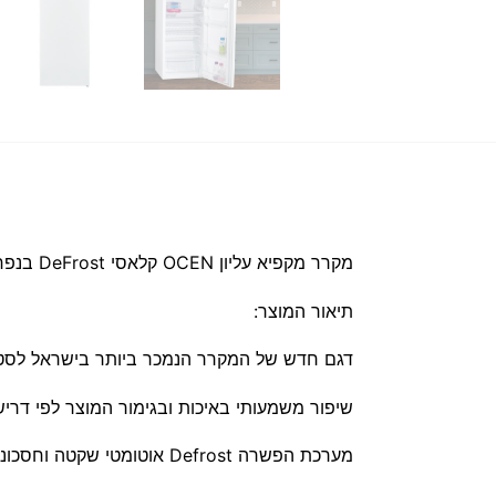
מקרר מקפיא עליון OCEN קלאסי DeFrost בנפח 210 ליטר נטו דגם 260 ליטר ברוטו
תיאור המוצר:
דגם חדש של המקרר הנמכר ביותר בישראל לסטודנט
שיפור משמעותי באיכות ובגימור המוצר לפי דריש
מערכת הפשרה Defrost
אוטומטי
שקטה וחסכוני