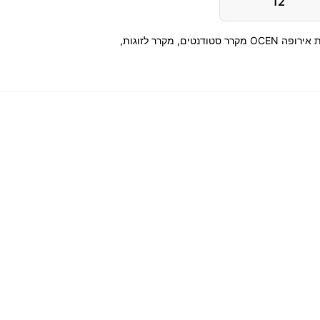
12
מקרר מקפיא עליון 226 ליטר תוצרת אירופה OCEN מקרר סטודנטים, מקרר לזוגות,