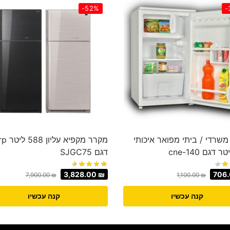
-52%
-
שרדי / ביתי מפואר איכותי
מקרר מקפי
דגם SJGC75
3,828.00
₪
706
7,900.00
₪
1,100.00
₪
קנה עכשיו
קנה עכשיו