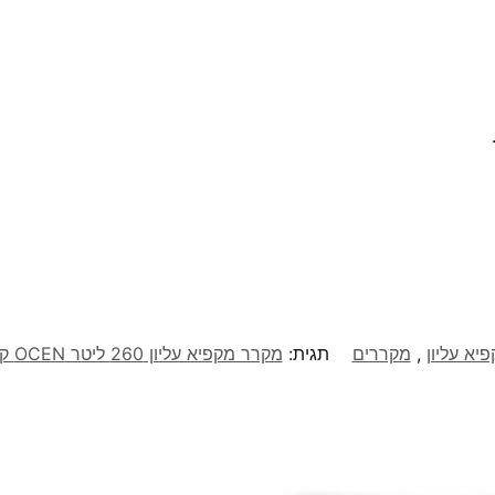
יא עליון
,
מקררים
תגית:
מקרר מקפיא עליון 260 ליטר OCEN קלאסי DeFrost לבן