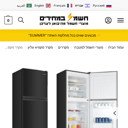
Русский
עִבְרִית
Français
English
العربية
0
מבצעים שווים בכל מחלקות האתר! "SUMMER"
עמוד הבית
מוצרי חשמל למטבח
מקררים
מקרר מקפיא עליון
מקרר מקפיא עליון 308 ליטר פירלס BCD 375B שחור Peerless
/
/
/
/