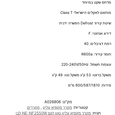
מדחס שקט במיוחד
מותאם לאקלים הישראלי Class T
שיטת קירור Defrost הפשרה ידנית
דירוג אנרגטי: F
רמת דציבלים: 40
חומר קירור: R600a
עוצמת חשמל: 220-240V/50Hz
משקל ברוטו: 53 ק”ג משקל נטו: 49 ק”ג
מידות: 600/587/1810 מ”מ
מק"ט:
A026806
קטגוריות:
מקרר מקפיא עליון
,
מקררים
תגית:
מקרר מקפיא עליון נאון דגם NE-NF2550W לבן