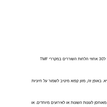
רק מערכת ‎Twin Cooling Plus™‎ יוצרת סביבה מועדפת לשימור מזון טרי במקרר, וזאת בזכות 70 אחוזי לחות, בניגוד ל30 אחוזי הלחות השוררים במקררי TMF
 למקפיא. באופן זה, מזון קפוא מיטיב לשמור על חיוניות
חסן לעונות השונות או לאירועים מיוחדים. או