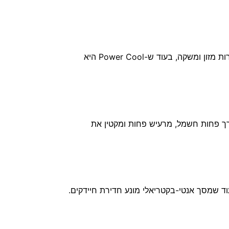
מספק כהרף עין אוויר קר להפליא כדי להקפיא או לקרר במהירות. בלחיצת כפתור, תכונת Power Cool מצננת במהירות מזון ומשקה, בעוד ש-Power Cool היא
מכווננת באופן אוטומטי את מהירות המדחס בתגובה לדרישות הקירור על פני 7 רמות. צורך פחות חשמל, מרעיש פחות ומקטין את
עוד שמסך אנטי-בקטריאלי מונע חדירת חיידקים.