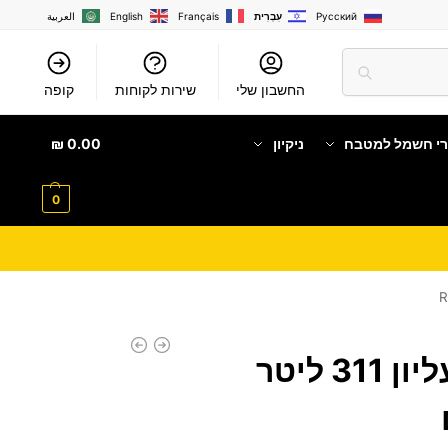
Русский
עִבְרִית
Français
English
العربية
החשבון שלי
שירות לקוחות
קופה
רי חשמל למטבח
ניקיון
0.00
₪
0
מקרר מקפיא עליון 311 ‏ליטר
ם