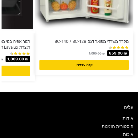
מקרר משרדי מפואר דגם BC-140 / BC-129
תנור אפיה בנוי מפ
תוצרת Lavalux דגם 606 כולל טורבו
859.00
₪
1,090.00
₪
1,009.00
₪
0
₪
קנה עכשיו
עלינו
אודות
היסטורית הזמנות
איכות