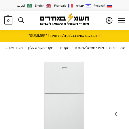
Русский
עִבְרִית
Français
English
العربية
0
מבצעים שווים בכל מחלקות האתר! "SUMMER"
עמוד הבית
מוצרי חשמל למטבח
מקררים
מקרר מקפיא עליון
מקרר מקפיא עליון 426 ליטר דגם Bayere BADF453-W
/
/
/
/