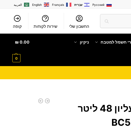
Русский
עִבְרִית
Français
English
العربية
החשבון שלי
שירות לקוחות
קופה
רי חשמל למטבח
ניקיון
0.00
₪
0
מקרר ‏מקפיא עליון 48 ‏ליטר