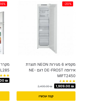
16%
-20%
מקפיא 6 מגירות NEON תוצרת
אירופה DE-FROST דגם NE-
L285
MIFT2450
.00
₪
1,909.00
₪
2,400.00
₪
קנה עכשיו