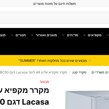
משלוח חינם על מאות מוצרים
מקפיאים
מדיחים
מזגנים ואוורור
תנורים
מוצ
מבצעים שווים בכל מחלקות האתר! "SUMMER"
ם משרדיים
מקרר קטן
מקרר ‏מקפיא עליון 48 ‏ליטר Lacasa דגם BC50
/
/
מבצע!
Lacasa דגם BC50