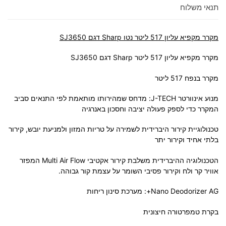
תנאי משלוח
מקרר מקפיא עליון 517 ליטר נטו Sharp דגם SJ3650
מקרר מקפיא עליון 517 ליטר Sharp דגם SJ3650
מקרר בנפח 517 ליטר
מנוע אינוורטר J-TECH: מדחס שמהירותו מותאמת לפי התנאים סביב
המקרר כדי לספק פעולה יציבה וחסכון באנרגיה
טכנולוגיית קירור היברידית לשמירה על טריות המזון ולמניעת יובש, קירור
בלתי אחיד וקירור יתר
הטכנולוגיה ההיברידית משלבת קירור אקטיבי Multi Air Flow המפזר
אוויר קר ולח וקירור פסיבי השומר על עצמת קור גבוהה.
Nano Deodorizer AG+: מערכת סינון ריחות
בקרת טמפרטורה חיצונית