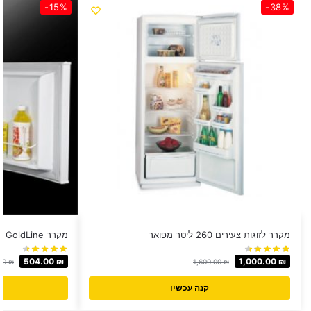
-15%
-38%
מקרר לזוגות צעירים ‏260 ‏ליטר מפואר
מקרר GoldLine ‏50 ‏ליטר דגם CB-50
504.00
₪
1,000.00
₪
00
₪
1,600.00
₪
קנה עכשיו