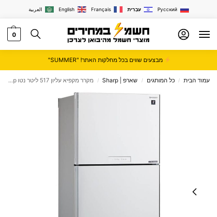
Русский
עִבְרִית
Français
English
العربية
0
מבצעים שווים בכל מחלקות האתר! "SUMMER"
עמוד הבית
כל המותגים
שארפ | Sharp
מקרר מקפיא עליון 517 ליטר נטו Sharp דגם SJ-3650-BS
/
/
/