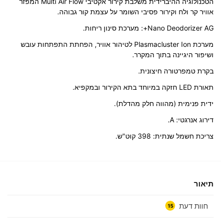
הטכנולוגיה ההיברידית משלבת קירור אקטיבי Multi Air Flow המפזר
אוויר קר ולח וקירור פסיבי השומר על עצמת קור גבוהה.
Nano Deodorizer AG+: מערכת סינון ריחות.
מערכת Plasmacluster Ion לטיהור אוויר, הפחתת התפתחות עובש
ושיפור היגיינה בתוך המקרר.
בקרת טמפרטורה חיצונית.
תאורת LED חזקה במיוחד בתא הקירור ובמקפיא.
ידית פנימית (מהווה חלק מהדלת).
דירוג אנרגטי: A.
צריכת חשמל שנתית: 398 קוט"ש.
תיאור
חוות דעת
15