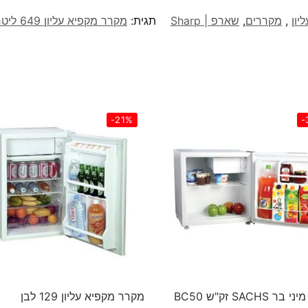
יון
,
מקררים
,
שארפ | Sharp
תגית:
מקרר מקפיא עליון 649 ליטר Sharp דגם SJ-SC70
-21%
-
 SACHS זק"ש BC50
מקרר מקפיא עליון 129 לבן