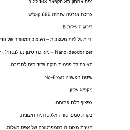
נפח אחסון תא הקפאה 163 ליטר.
צריכת אנרגיה שנתית 686 קוט"ש.
דירוג היעילות B
ידיות גליליות מעוצבות – העיצוב המהודר של הד
Nano-deodorizer – מערכת סינון ננו לנטרול ריחות רעים בתא המקרר ובתא ההקפאה.
תאורת לד פנימית חזקה וידידותית לסביבה.
שיטת הפשרה No-Frost
מקפיא עליון.
צפצוף דלת פתוחה.
בקרת טמפרטורה אלקטרונית חיצונית.
מגירת מצוננים בטמפרטורה של אפס מעלות.