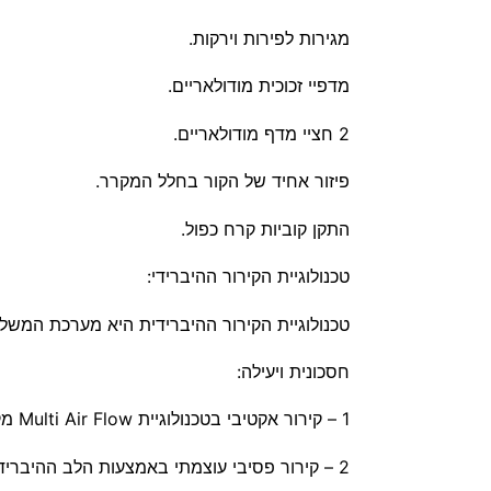
מגירות לפירות וירקות.
מדפיי זכוכית מודולאריים.
2 חציי מדף מודולאריים.
פיזור אחיד של הקור בחלל המקרר.
התקן קוביות קרח כפול.
טכנולוגיית הקירור ההיברידי:
טכנולוגיית הקירור ההיברידית היא מערכת המשלבת 
חסכונית ויעילה:
1 – קירור אקטיבי בטכנולוגיית Multi Air Flow מקורית וייחודית למקררי שארפ, המפזרת אוויר מצונן ולח באופן שווה במקרר.
2 – קירור פסיבי עוצמתי באמצעות הלב ההיברידי, טכנולוגיה השומרת על עוצמת קור גבוהה וקבועה במקרר.