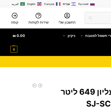
Русский
עִבְרִית
Français
English
العربية
החשבון שלי
שירות לקוחות
קופה
רי חשמל למטבח
ניקיון
0.00
₪
0
מקרר מקפיא עליון 649 ליטר