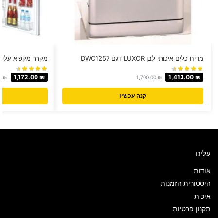
מדיח כלים איכותי לבן LUXOR דגם DWC1257
מקרר מקפיא עליון MULLER דגם L285
1,172.00
₪
1,413.00
₪
00
₪
1,700.00
₪
קנה עכשיו
עלינו
אודות
היסטורית הזמנות
איכות
תקנון פרטיות