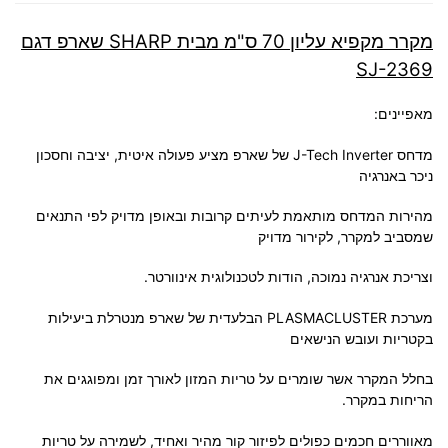
מקרר מקפיא עליון 70 ס"מ מבית SHARP שארפ דגם
SJ-2369
מאפיינים:
מדחס J-Tech Inverter של שארפ מציע פעולה איטית, יציבה
וחסכון
ניכר באנרגיה
מהירות המדחס מותאמת לעיתים קרובות
ובאופן מדויק לפי התנאים
שמסביב למקרר,
לקירור מדויק
וצריכת אנרגיה נמוכה, הודות לטכנולוגית אינוורטר.
מערכת PLASMACLUSTER הבלעדית של שארפ מנטרלת ביעילות
בקטריות ועובש הנישאים
בחלל המקרר אשר שומרים על טריות המזון לאורך זמן ומפוגגים את
הריחות במקרר.
מאווררים חכמים כפולים לפיזור קור מהיר ואחיד, לשמירה על טריות