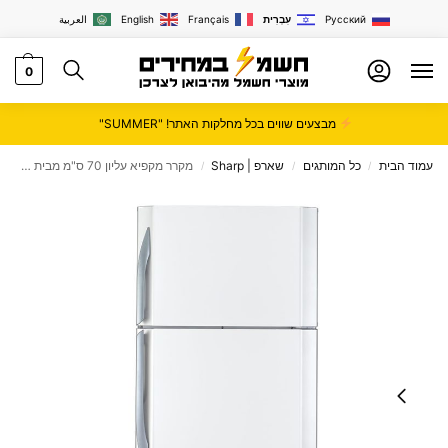
Русский
עִבְרִית
Français
English
العربية
0
מבצעים שווים בכל מחלקות האתר! "SUMMER"
עמוד הבית
כל המותגים
שארפ | Sharp
מקרר מקפיא עליון 70 ס"מ מבית SHARP שארפ דגם SJ-2369
/
/
/