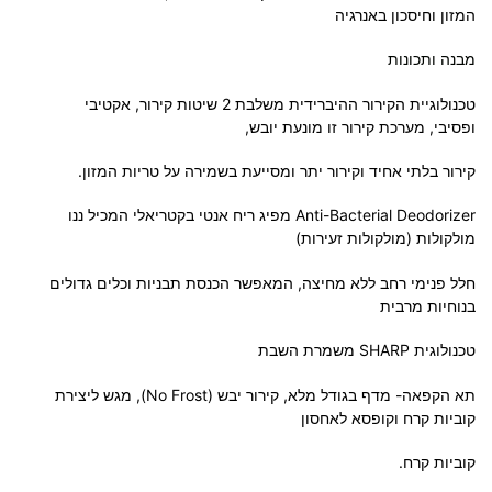
המזון וחיסכון באנרגיה
מבנה ותכונות
טכנולוגיית הקירור ההיברידית משלבת 2 שיטות קירור, אקטיבי
ופסיבי, מערכת קירור זו מונעת יובש,
קירור בלתי אחיד וקירור יתר ומסייעת בשמירה על טריות המזון.
Anti-Bacterial Deodorizer מפיג ריח אנטי בקטריאלי המכיל ננו
מולקולות (מולקולות זעירות)
חלל פנימי רחב ללא מחיצה, המאפשר הכנסת תבניות וכלים גדולים
בנוחיות מרבית
טכנולוגית SHARP משמרת השבת
תא הקפאה- מדף בגודל מלא, קירור יבש (No Frost), מגש ליצירת
קוביות קרח וקופסא לאחסון
קוביות קרח.