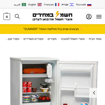
Русский
עִבְרִית
Français
English
العربية
0
מבצעים שווים בכל מחלקות האתר! "SUMMER"
עמוד הבית
מוצרי חשמל למטבח
מקררים
מקררים משרדיים
מקרר קטן
מקרר מקפ
/
/
/
/