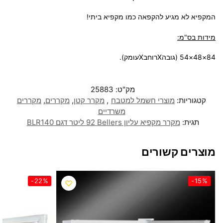
המקפיא לא מגיע להקפאה כמו מקפיא ביתי!
מידות בס"מ:
84×48×54 (גובהXרוחבXעומק).
מק"ט:
25883
קטגוריות:
מוצרי חשמל למטבח
,
מקרר קטן
,
מקררים
,
מקררים
משרדיים
תגית:
מקרר מקפיא עליון Bellers ‏92 ‏ליטר דגם BLR140
מוצרים קשורים
-22%
-15%