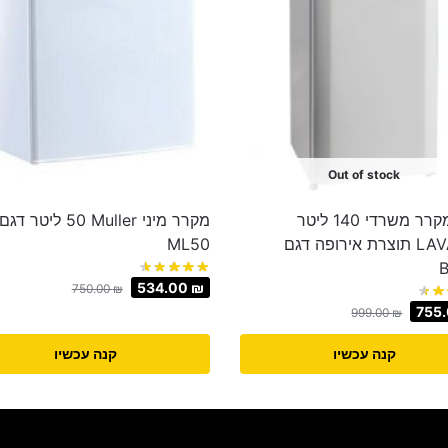
Out of stock
מוגן: מקרר משרדי 140 ליטר
מקרר מיני Muller ‏50 ‏ליטר דגם
LAVALUX תוצרת אירופה דגם
ML50
534.00
₪
750.00
₪
755
999.00
₪
קנה עכשיו
קנה עכשיו