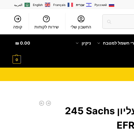
Русский
עִבְרִית
Français
English
العربية
החשבון שלי
שירות לקוחות
קופה
רי חשמל למטבח
ניקיון
0.00
₪
0
מקרר מקפיא עליון Sachs ‏245