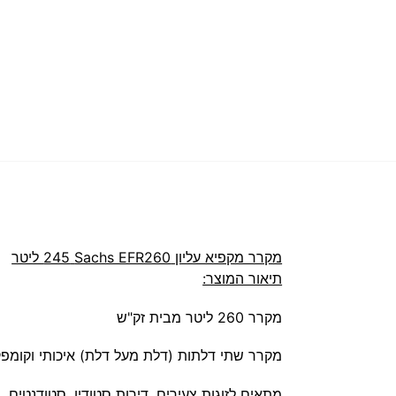
מקרר מקפיא עליון Sachs EFR260 ‏245 ‏ליטר
תיאור המוצר:
מקרר 260 ליטר מבית זק"ש
מקרר שתי דלתות (דלת מעל דלת) איכותי וקומפק
מתאים לזוגות צעירים, דירות סטודיו, סטודנטים,