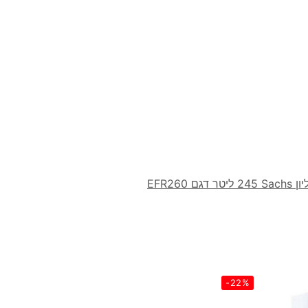
ם EFR260
-22%