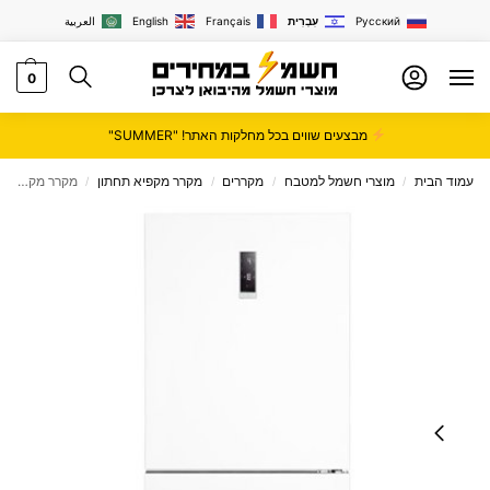
Русский
עִבְרִית
Français
English
العربية
0
מבצעים שווים בכל מחלקות האתר! "SUMMER"
עמוד הבית
מוצרי חשמל למטבח
מקררים
מקרר מקפיא תחתון
מקרר ‏מקפיא תחתון 571 ליטר Fujicom דגם FJNF653
/
/
/
/