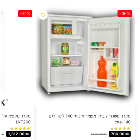
-31%
-36%
מקרר משרדי / ביתי מפואר איכותי 140 ליטר דגם
LVT260
cne-140
1,312.00
₪
706.00
₪
0
₪
1,100.00
₪