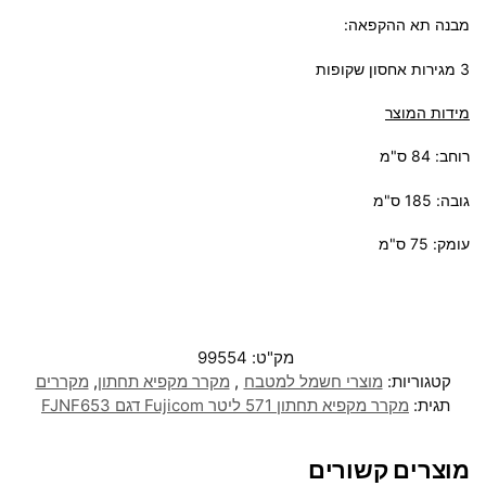
מבנה תא ההקפאה:
3 מגירות אחסון שקופות
מידות המוצר
רוחב: 84 ס"מ
גובה: 185 ס"מ
עומק: 75 ס"מ
מק"ט:
99554
קטגוריות:
מוצרי חשמל למטבח
,
מקרר מקפיא תחתון
,
מקררים
תגית:
מקרר ‏מקפיא תחתון 571 ליטר Fujicom דגם FJNF653
מוצרים קשורים