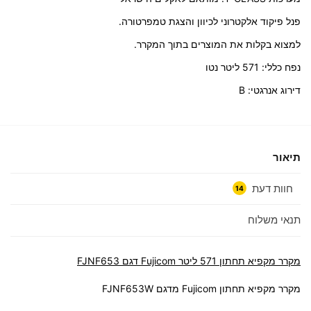
פנל פיקוד אלקטרוני לכיוון והצגת טמפרטורה.
למצוא בקלות את המוצרים בתוך המקרר.
נפח כללי: 571 ליטר נטו
דירוג אנרגטי: B
תיאור
חוות דעת
14
תנאי משלוח
מקרר ‏מקפיא תחתון 571 ליטר Fujicom דגם FJNF653
מקרר מקפיא תחתון Fujicom מדגם FJNF653W