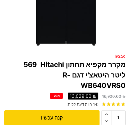
מבצע!
מקרר ‏מקפיא תחתון Hitachi ‏569
‏ליטר היטאצ'י דגם R-
WB640VRS0
13,029.00
₪
-23%
16,900.00
₪
(
14
חוות דעת לקוח)
קנה עכשיו