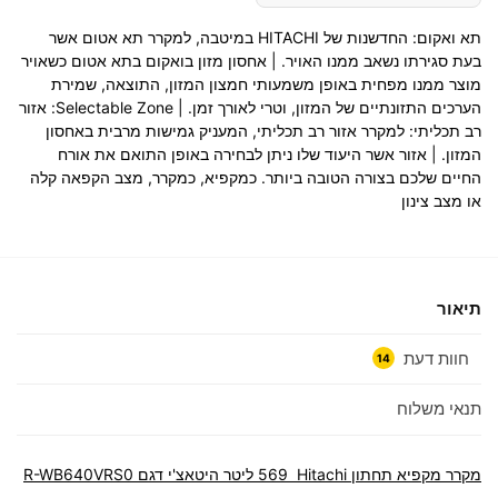
תא ואקום: החדשנות של HITACHI במיטבה, למקרר תא אטום אשר
בעת סגירתו נשאב ממנו האויר. | אחסון מזון בואקום בתא אטום כשאויר
מוצר ממנו מפחית באופן משמעותי חמצון המזון, התוצאה, שמירת
הערכים התזונתיים של המזון, וטרי לאורך זמן. | Selectable Zone: אזור
רב תכליתי: למקרר אזור רב תכליתי, המעניק גמישות מרבית באחסון
המזון. | אזור אשר היעוד שלו ניתן לבחירה באופן התואם את אורח
החיים שלכם בצורה הטובה ביותר. כמקפיא, כמקרר, מצב הקפאה קלה
או מצב צינון
תיאור
חוות דעת
14
תנאי משלוח
מקרר ‏מקפיא תחתון Hitachi ‏569 ‏ליטר היטאצ'י דגם R-WB640VRS0