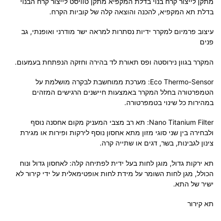
מתקן לייצור קרח בנוי בדלת המקפיא מתקן טוויסט לייצור קרח הבנוי
בדלת תא המקפיא, להכנה והוצאה קלה של קוביות הקרח.
עיצוב פרמיום למקרר ידיות נסתרות למראה ישר מודרני ואופנתי, גב
פנים
המקרר בגוון נירוסטה ופס תאורת לד בהירה וחזקה הנפתחת בעמעום.
Eco Thermo-Sensor: מערכת ממוחשבת לבקרה מושלמת על
הטמפרטורה בחלל המקרר באמצעות חיישנים הרגישים המזהים
במהירות כל שינוי בטמפרטורה.
Nano Titanium Filter: תא רב מצבי המעניק מקום אחסנה נוסף
ולבחירה בין שני סוגי מזון מתא אחסון נוסף לירקות ופירות או מגירת
צינון לגבינות, בשר, דגים או שתייה קרה.
תא ירקות גדול, מוגן לחות בעל ידית לפתיחה קלה: לאחסון גדול ונוח
הכולל, מגן לחות השומר על מידת לחות אופטימאלית על ידי קירור לא
ישיר של התא.
תא קירור