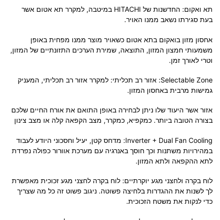
תא ואקום:
החדשנות של HITACHI במיטבה, למקרר תא אטום אשר
בעת סגירתו נשאב ממנו האויר.
אחסון מזון בואקום בתא אטום כשאויר מוצר ממנו מפחית באופן
משמעותי חמצון המזון, התוצאה, שמירת הערכים התזונתיים של המזון,
וטרי לאורך זמן.
Selectable Zone: אזור רב תכליתי: למקרר אזור רב תכליתי, המעניק
גמישות מרבית באחסון המזון.
אזור אשר היעוד שלו ניתן לבחירה באופן התואם את אורח החיים שלכם
בצורה הטובה ביותר. כמקפיא, כמקרר, מצב הקפאה קלה או מצב צינון
Inverter + Dual Fan Cooling: מדחס קטן, יעיל וחסכוני היודע לעבוד
במהירויות משתנות וכך חוסך באנרגיה עם מערכת אוורור כפולה נפרדת
לתא ההקפאה ולתא המזון.
לוח בקרה ולחצני מגע יוקרתיים: לוח בקרה לחצני מגע זכוכית מאפשרת
לך לשנות את ההגדרות בלחיצה פשוטה. ניגוב פשוט זה כל מה שצריך
כדי לנקות את משטח הזכוכית.