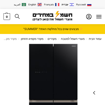
Русский
עִבְרִית
Français
English
العربية
0
מבצעים שווים בכל מחלקות האתר! "SUMMER"
עמוד הבית
מוצרי חשמל למטבח
מקררים
מקרר מקפיא תחתון
מקרר ‏מקפיא תחתון Hitachi ‏569 ‏ליטר היטאצ'י דגם R-WB640VRS0
/
/
/
/