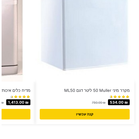
מקרר מיני Muller ‏50 ‏ליטר דגם ML50
מדיח כלים איכותי לבן LUXOR דגם 
1,413.00
₪
534.00
₪
0
₪
750.00
₪
קנה עכשיו