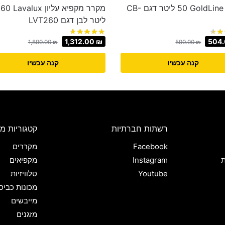
מקרר GoldLine ‏50 ‏ליטר דגם CB-
מקרר מקפיא עליון lux
‏ליטר לבן דגם LVT260
1,312.00
₪
504
1,890.00
₪
590.00
₪
קנה עכשיו
קנה עכשיו
רשתות חברתיות
קטגוריות מו
Facebook
מקררים
ת
Instagram
מקפיאים
Youtube
טלוויזיות
מכונות כביס
מייבשים
מזגנים