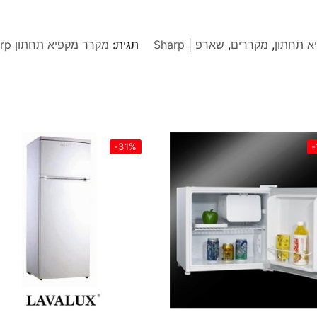
א תחתון
,
מקררים
,
שארפ | Sharp
תגית:
מקרר ‏מקפיא תחתון Sharp ‏724 ‏ליטר שארפ דגם SJ-FS87V-BK
-31%
-