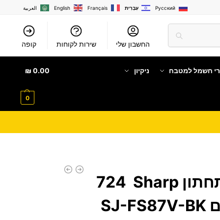
Русский
עִבְרִית
Français
English
العربية
החשבון שלי
שירות לקוחות
קופה
רי חשמל למטבח
ניקיון
0.00
₪
0
מקרר ‏מקפיא תחתון Sharp ‏724
SJ-