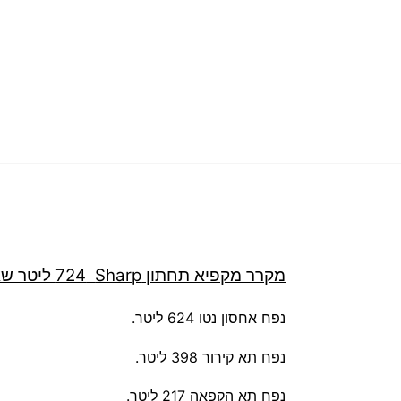
מקרר ‏מקפיא תחתון Sharp ‏724 ‏ליטר שארפ דגם SJ-FS87V-BK
נפח אחסון נטו 624 ליטר.
נפח תא קירור 398 ליטר.
נפח תא הקפאה 217 ליטר.