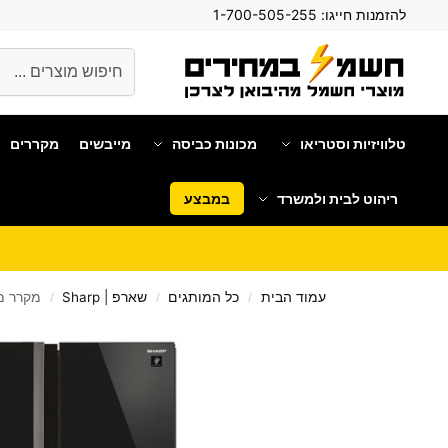
להזמנות חייגו:
1-700-505-255
חיפוש
טלוויזיות וסטריאו
מכונות כביסה
מייבשים
מקררים
ריהוט לבית ולמשרד
במבצע
עמוד הבית
כל המותגים
שארפ | Sharp
מקרר ‏מקפיא תחתון p
/
/
/