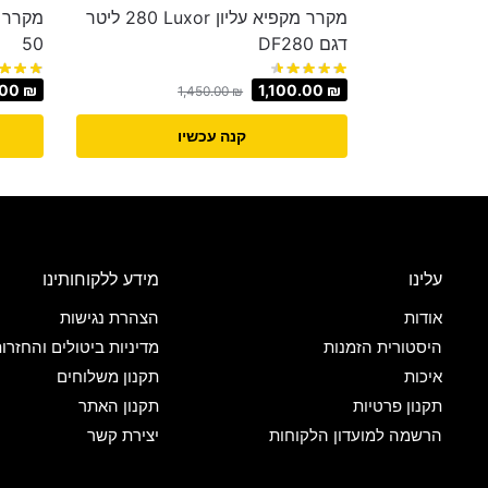
מקרר מקפיא עליון Luxor ‏280 ‏ליטר
דגם DF280
50
.00
₪
1,100.00
₪
1,450.00
₪
קנה עכשיו
עלינו
מידע ללקוחותינו
אודות
הצהרת נגישות
היסטורית הזמנות
מדיניות ביטולים והחזרו
איכות
תקנון משלוחים
תקנון פרטיות
תקנון האתר
הרשמה למועדון הלקוחות
יצירת קשר