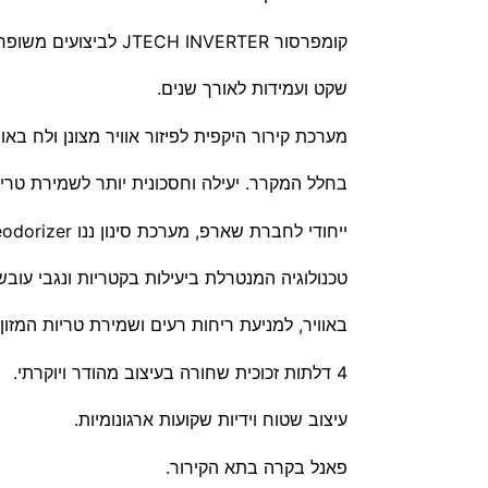
קומפרסור JTECH INVERTER לביצועים משופרים, תפעול
שקט ועמידות לאורך שנים.
מערכת קירור היקפית לפיזור אוויר מצונן ולח באופ
בחלל המקרר. יעילה וחסכונית יותר לשמירת טרי
ייחודי לחברת שארפ, מערכת סינון ננו AG+ Nano-deodorizer,
טכנולוגיה המנטרלת ביעילות בקטריות ונגבי עוב
באוויר, למניעת ריחות רעים ושמירת טריות המזון 
4 דלתות זכוכית שחורה בעיצוב מהודר ויוקרתי.
עיצוב שטוח וידיות שקועות ארגונומיות.
פאנל בקרה בתא הקירור.