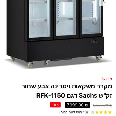
מבצע!
מקרר משקאות ויטרינה צבע שחור
זק"ש Sachs דגם RFK-1150
7,999.00
₪
-11%
8,999.00
₪
(
13
חוות דעת לקוח)