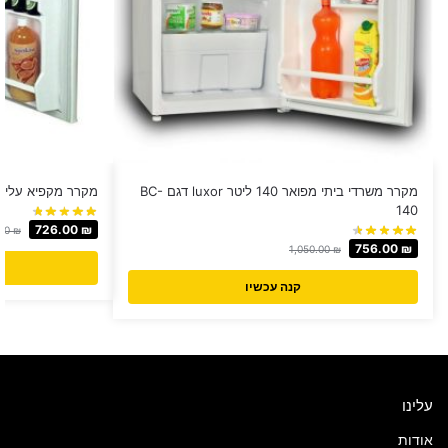
מקרר משרדי ביתי מפואר 140 ליטר luxor דגם BC-
מקרר מקפיא עליון 129 לבן Schafhausen ‏120 ‏לי
140
726.00
₪
.00
₪
756.00
₪
1,050.00
₪
קנה עכשיו
עלינו
אודות