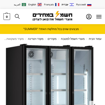
Русский
עִבְרִית
Français
English
العربية
0
מבצעים שווים בכל מחלקות האתר! "SUMMER"
עמוד הבית
מוצרי חשמל למטבח
מקררים
מקרר ויטרינה
מקרר משקאות ויטרינה צבע שחור זק"ש Sachs דגם RFK-1150
/
/
/
/