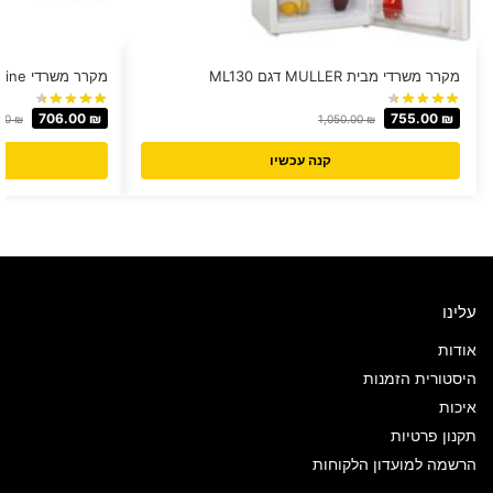
מקרר משרדי מבית MULLER דגם ML130
מקרר משרדי GoldLine ‏103 ‏ליטר דגם CB138
706.00
₪
755.00
₪
.00
₪
1,050.00
₪
קנה עכשיו
עלינו
אודות
היסטורית הזמנות
איכות
תקנון פרטיות
הרשמה למועדון הלקוחות