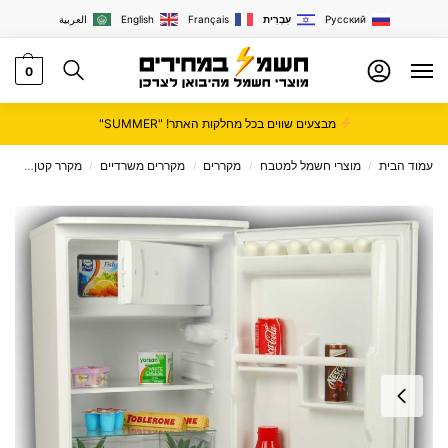
Русский
עִבְרִית
Français
English
العربية
0
מבצעים שווים בכל מחלקות האתר! "SUMMER"
עמוד הבית
מוצרי חשמל למטבח
מקררים
מקררים משרדיים
מקרר קטן
מקרר
/
/
/
/