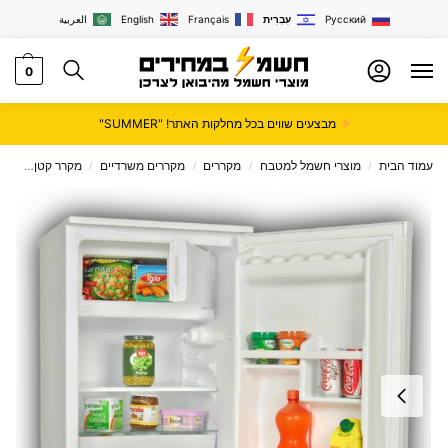
Русский
עִבְרִית
Français
English
العربية
0
מבצעים שווים בכל מחלקות האתר! "SUMMER"
עמוד הבית
מוצרי חשמל למטבח
מקררים
מקררים משרדיים
מקרר קטן
מקרר מ
/
/
/
/