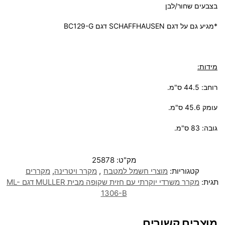
בצבעים שחור/לבן
*מגיע גם על דגם SCHAFFHAUSEN דגם BC129-G
מידות:
רוחב:
44.5
ס"מ.
עומק
45.6
ס"מ.
גובה:
83
ס"מ.
מק"ט:
25878
קטגוריות:
מוצרי חשמל למטבח
,
מקרר ויטרינה
,
מקררים
תגית:
מקרר משרדי יוקרתי עם חזית שקופה מבית MULLER דגם ML-
1306-B
מוצרים קשורים