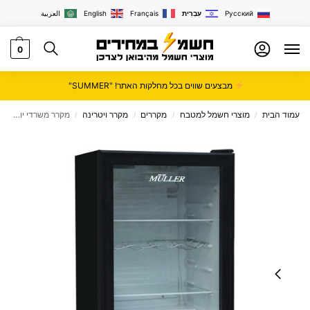
Русский
עִבְרִית
Français
English
العربية
0
מבצעים שווים בכל מחלקות האתר! "SUMMER"
עמוד הבית
מוצרי חשמל למטבח
מקררים
מקרר ויטרינה
מקרר משרדי יוקרתי עם חזית שקופה מבית MULLER דגם ML130G
/
/
/
/