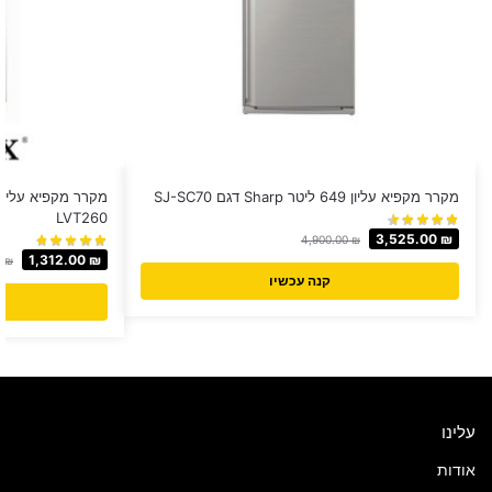
מקרר מקפיא עליון 649 ליטר Sharp דגם SJ-SC70
LVT260
3,525.00
₪
4,900.00
₪
1,312.00
₪
0
₪
קנה עכשיו
עלינו
אודות