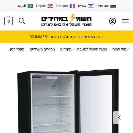
Русский
עִבְרִית
Français
English
العربية
0
מבצעים שווים בכל מחלקות האתר! "SUMMER"
עמוד הבית
מוצרי חשמל למטבח
מקררים
מקררים משרדיים
מקרר קטן
מקרר 
/
/
/
/