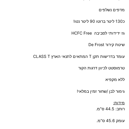
מדפים נשלפים
כ130 ליטר ברוטו 90 ליטר נטו!
גז ידידותי לסביבה HCFC Free
שיטת קירור De Frost
עומד בדרישות תקן T המתאים לתנאי הארץ CLASS T
טרמוסטט לכיוון דרגות הקור
ללא מקפיא
גימור לבן /שחור זמין במלאי!
מידות:
רוחב:
.5
4
4
ס"מ.
עומק
45.6
ס"מ.