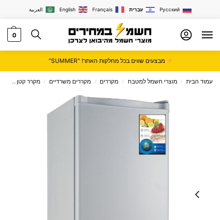
Русский
עִבְרִית
Français
English
العربية
0
מבצעים שווים בכל מחלקות האתר! "SUMMER"
עמוד הבית
מוצרי חשמל למטבח
מקררים
מקררים משרדיים
מקרר קטן
מקרר משרדי
/
/
/
/