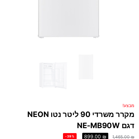
מבצע!
מקרר משרדי 90 ליטר נטו NEON
דגם NE-MB90W
899.00
₪
-39%
1,465.00
₪