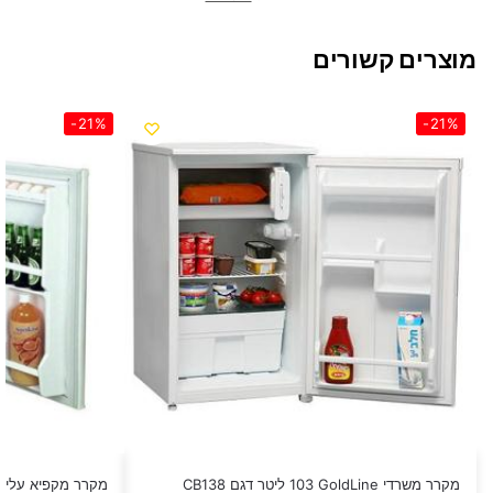
מוצרים קשורים
-21%
-21%
מקרר משרדי GoldLine ‏103 ‏ליטר דגם CB138
מקרר מקפיא עליון 129 לבן Schafhausen ‏120 ‏לי