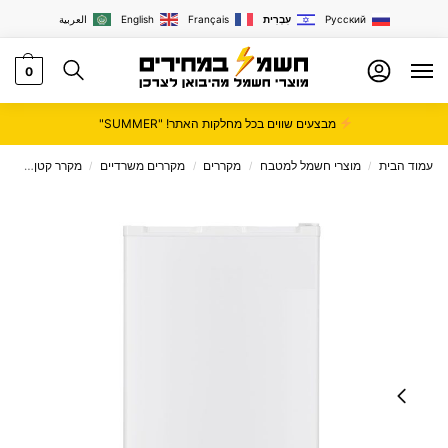
Русский
עִבְרִית
Français
English
العربية
0
מבצעים שווים בכל מחלקות האתר! "SUMMER"
עמוד הבית
מוצרי חשמל למטבח
מקררים
מקררים משרדיים
מקרר קטן
מקרר משרדי
/
/
/
/