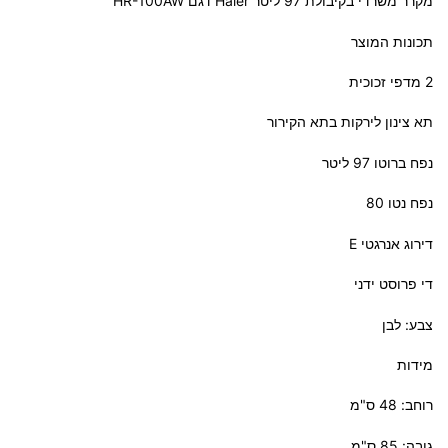
מקרר משרדי בקיבולת 97 ליטר Haier דגם HR-100AW
תכונות המוצר
2 מדפי זכוכית
תא צינון לירקות בתא הקירור
נפח ברוטו 97 ליטר
נפח נטו 80
דירוג אנרגטי E
די פרוסט ידני
צבע: לבן
מידות
רוחב: 48 ס"מ
גובה: 85 ס"מ