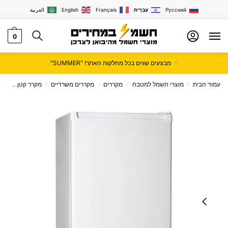
Русский
עִבְרִית
Français
English
العربية
0
מבצעים שווים בכל מחלקות האתר! "SUMMER"
עמוד הבית
מוצרי חשמל למטבח
מקררים
מקררים משרדיים
מקרר קטן
מקרר משרד
/
/
/
/