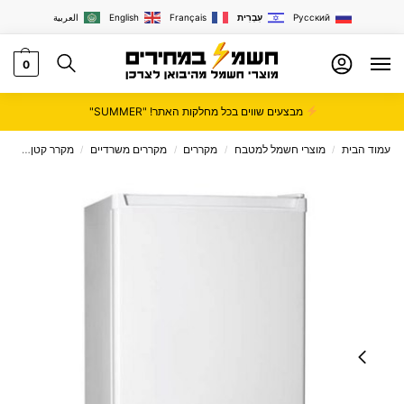
Русский
עִבְרִית
Français
English
العربية
0
מבצעים שווים בכל מחלקות האתר! "SUMMER"
עמוד הבית
מוצרי חשמל למטבח
מקררים
מקררים משרדיים
מקרר קטן
מקרר מש
/
/
/
/