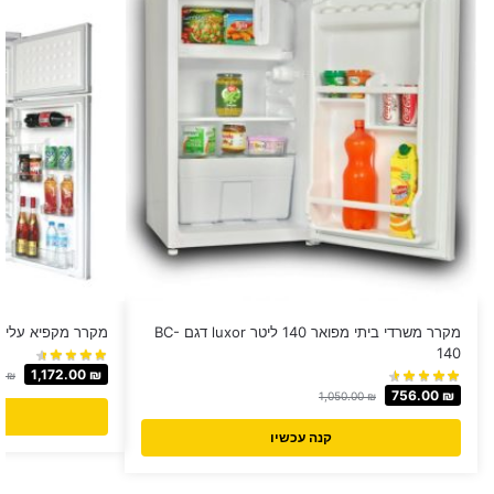
מקרר משרדי ביתי מפואר 140 ליטר luxor דגם BC-
מקרר מקפיא עליון MULLER דגם L285
140
1,172.00
₪
00
₪
756.00
₪
1,050.00
₪
קנה עכשיו