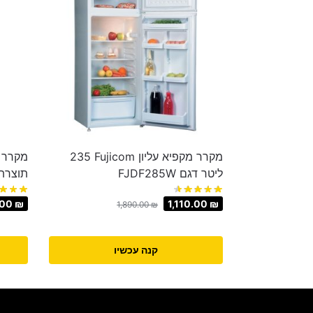
מקרר מקפיא עליון Fujicom ‏235
‏ליטר דגם FJDF285W
תוצרת אי
.00
₪
1,110.00
₪
1,890.00
₪
קנה עכשיו