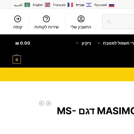
Русский
עִבְרִית
Français
English
العربية
החשבון שלי
שירות לקוחות
קופה
רי חשמל למטבח
ניקיון
0.00
₪
0
מקרר משרדי MASIMO דגם MS-