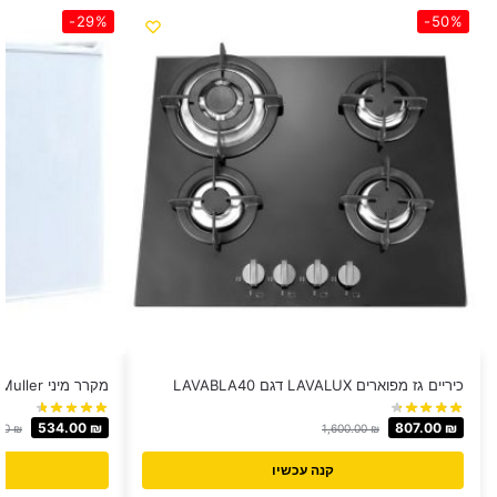
-29%
-50%
כיריים גז מפוארים LAVALUX דגם LAVABLA40
מקרר מיני Muller ‏50 ‏ליטר דגם ML50
534.00
₪
807.00
₪
00
₪
1,600.00
₪
קנה עכשיו