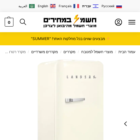
Русский
עִבְרִית
Français
English
العربية
0
מבצעים שווים בכל מחלקות האתר! "SUMMER"
עמוד הבית
מוצרי חשמל למטבח
מקררים
מקררים משרדיים
מקרר רטרו בנפח 281 ליטר עם מקפיא SC330BF Landers
/
/
/
/