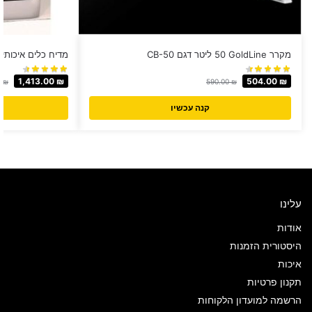
מקרר GoldLine ‏50 ‏ליטר דגם CB-50
מדיח כלים איכותי לבן LUXOR דגם 
1,413.00
₪
504.00
₪
0
₪
590.00
₪
קנה עכשיו
עלינו
אודות
היסטורית הזמנות
איכות
תקנון פרטיות
הרשמה למועדון הלקוחות