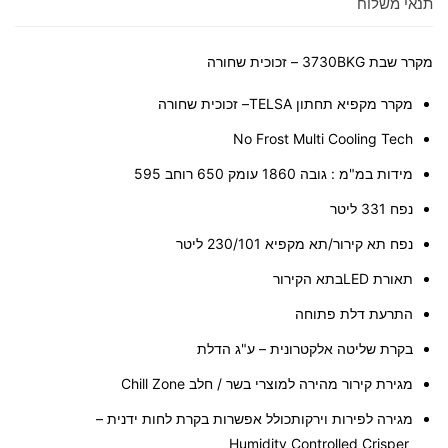
תנאי משלוח
מקרר שבת 3730BKG – זכוכית שחורה
מקרר מקפיא תחתון
TELSA
– זכוכית שחורה
No Frost Multi Cooling Tech
מידות במ"מ : גובה 1860 עומק 650 רוחב 595
נפח 331 ליטר
נפח תא קירור/תא מקפיא 230/101 ליטר
תאורת
LED
בתא הקירור
התרעת דלת פתוחה
בקרת שליטה אלקטרונית – ע"ג הדלת
מגירת קירור מהירה למוצרי בשר / חלב
Chill Zone
מגירה לפירות וירקותכולל אפשרות בקרת לחות ידנית –
Humidity Controlled Crisper