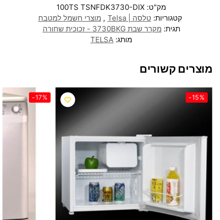
מק"ט:
100TS TSNFDK3730-DIX
קטגוריות:
טלסה | Telsa
,
מוצרי חשמל למטבח
תגית:
מקרר שבת 3730BKG - זכוכית שחורה
מותג:
TELSA
מוצרים קשורים
-17%
-15%