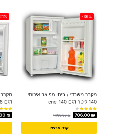
21%
-36%
מקרר משרדי / ביתי מפואר איכותי
140 ליטר דגם cne-140
דגם CB138
.00
₪
706.00
₪
1,100.00
₪
קנה עכשיו