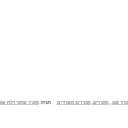
רר קטן
,
מקררים
,
מקררים משרדיים
תגית:
מקרר שחור דלת שקופה MASIMO דגם 