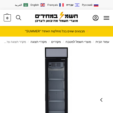
Русский
עִבְרִית
Français
English
العربية
0
מבצעים שווים בכל מחלקות האתר! "SUMMER"
עמוד הבית
מוצרי חשמל למטבח
מקררים
מקררי תצוגה
מקרר תצוגה צר – 175 ליטר Normande נורמנדה USS 175 DTKL
/
/
/
/