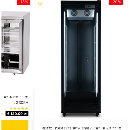
-18%
-20%
מקרר תצוגה שתי דל
LG305H
6,120.00
₪
0
₪
מקרר תצוגה ושתייה עומד שחור דלת זכוכית פלזמה