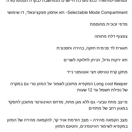
Eco Thermo-Sensor מערכת חיישנים ממוחשבת לבקרת הטמפרטורה
Selectable Mode Compartment- תא אחסון פונקציונאלי, דו שימושי
מדפי זכוכית מחוסמת
צפצוף דלת פתוחה
תאורת לד פנימית חזקה, בהירה וחסכונית
תא ירקות גדול, הניתן לחלוקה לשניים
מתקן קרח טוויסט חצי אוטומטי נייד
Long cool Keeper המקפיא מתוכנן לשמור על המזון טרי גם במקרה
של נפילת חשמל עד 12 שעות
מייצב מתח טבעי- גם ללא מגן מתח, מדחס האינוורטר מתוכנן לתפקד
במגוון רחב של מתחים
מצב הקפאה מהירה – מצב הזרמת אויר קר, להקפאה מהירה של המזון
במקפיא לשימור הוויטמינים, והטעם המזון