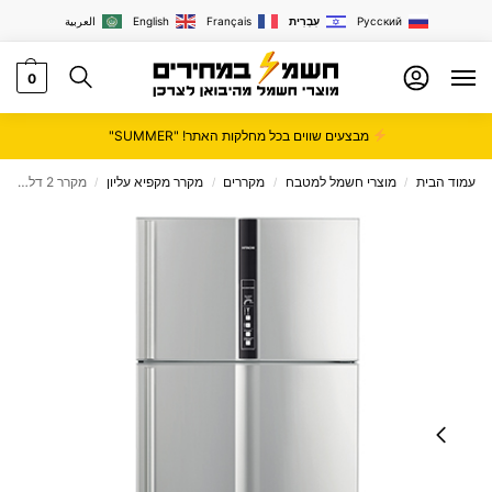
Русский
עִבְרִית
Français
English
العربية
0
מבצעים שווים בכל מחלקות האתר! "SUMMER"
עמוד הבית
מוצרי חשמל למטבח
מקררים
מקרר מקפיא עליון
מקרר 2 דלתות מקפיא עליון HITACHI דגם R-V720PRS1
/
/
/
/