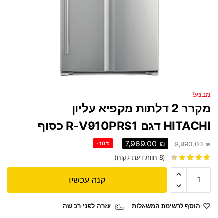
מבצע!
מקרר 2 דלתות מקפיא עליון
HITACHI דגם R-V910PRS1 כסוף
7,969.00
₪
-10%
8,890.00
₪
(
8
חוות דעת לקוח)
קנה עכשיו
הוסף לרשימת המשאלות
עזרה לפני רכישה