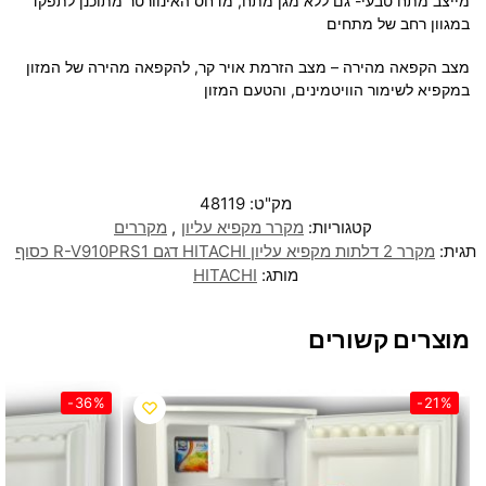
מייצב מתח טבעי- גם ללא מגן מתח, מדחס האינוורטר מתוכנן לתפקד
במגוון רחב של מתחים
מצב הקפאה מהירה – מצב הזרמת אויר קר, להקפאה מהירה של המזון
במקפיא לשימור הוויטמינים, והטעם המזון
מק"ט:
48119
קטגוריות:
מקרר מקפיא עליון
,
מקררים
תגית:
מקרר 2 דלתות מקפיא עליון HITACHI דגם R-V910PRS1 כסוף
מותג:
HITACHI
מוצרים קשורים
-36%
-21%