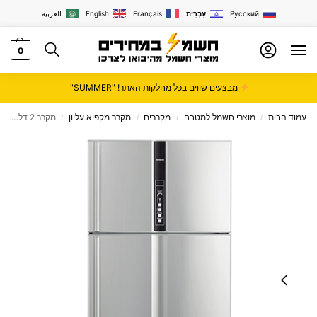
Русский
עִבְרִית
Français
English
العربية
0
מבצעים שווים בכל מחלקות האתר! "SUMMER"
עמוד הבית
מוצרי חשמל למטבח
מקררים
מקרר מקפיא עליון
מקרר 2 דלתות מקפיא עליון HITACHI דגם R-V910PRS1 כסוף
/
/
/
/