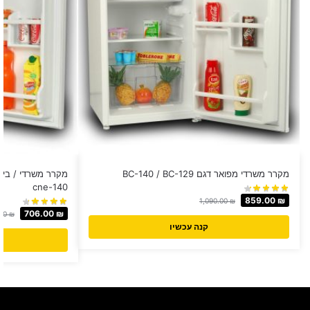
מקרר משרדי מפואר דגם BC-140 / BC-129
cne-140
859.00
₪
1,090.00
₪
706.00
₪
.00
₪
קנה עכשיו