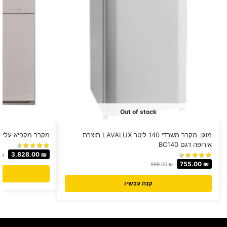
Out of stock
מוגן: מקרר משרדי 140 ליטר LAVALUX תוצרת
מקרר מקפיא עליון 588 ליטר Sharp דגם GC75
אירופה דגם BC140
3,828.00
₪
₪
755.00
₪
999.00
₪
קנה עכשיו