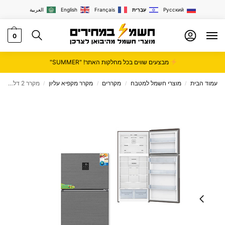
Русский
עִבְרִית
Français
English
العربية
0
מבצעים שווים בכל מחלקות האתר! "SUMMER"
עמוד הבית
מוצרי חשמל למטבח
מקררים
מקרר מקפיא עליון
מקרר 2 דלתות 538 ליטר נטו נירוסטה מושחרת מבית SERVICE דגם NF615DS
/
/
/
/