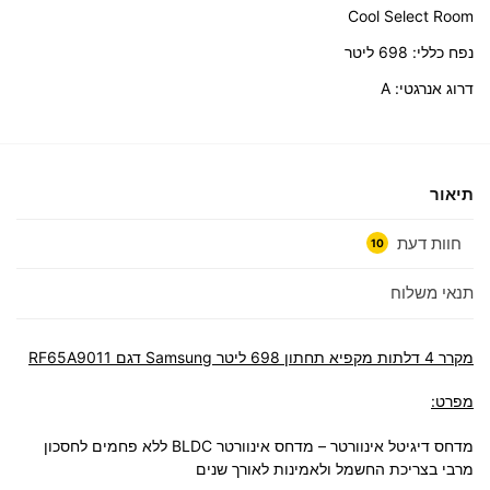
Cool Select Room
נפח כללי: 698 ליטר
דרוג אנרגטי: A
תיאור
חוות דעת
10
תנאי משלוח
מקרר 4 דלתות ‏מקפיא תחתון 698 ליטר Samsung דגם RF65A9011
מפרט:
מדחס דיגיטל אינוורטר – מדחס אינוורטר BLDC ללא פחמים לחסכון
מרבי בצריכת החשמל ולאמינות לאורך שנים