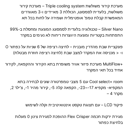
מערכת קירור משולשת Triple cooling system – מערכת קירור
משולשת, בלעדית לסמסונג, הכוללת 3 מאיידים ו-3 מאווררים
המאפשרת קבלת טמפ' אופטימלית ושמירה על לחות בכל תא
Silver Nano – טכנולוגיה בלעדית לסמסונג המונעת ומחסלת ב-99%
התפתחות בקטריות ומונעת היווצרות ריחות לא נעימים במקרר
פונקציית שבת מהדרין מובנית – לחיצה רציפה של 6 שניות על כפתור O
ו- < מכניסה את המקרר למצב שבת (לחיצה רציפה חוזרת מבטלת)
+MultiFlow מערכת פיזור אוויר משופרת בתא הקירור וההקפאה, לקירור
אחיד בכל תאי המקרר
Cool select+ room עם 5 מצבי טמפרטורה שונים לבחירה בתא
המקפיא- מקפיא 17-~23-, הקפאה קלה 5-, קירור מהיר 1-, צ'ילר 2,
מקרר 4 –
פיקוד LCD – עם תצוגת טקסט אינטואיטיבית וקלה לשימוש
מגירת ירקות חכמה Flex Crisper ההופכת למגירת צינון 0 מעלות
בלחיצת כפתור