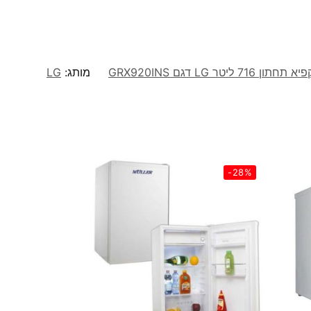
מותג:
LG
-28%