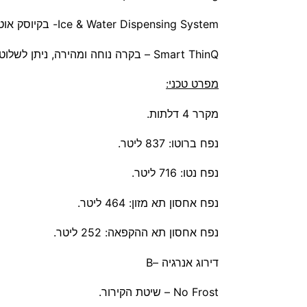
Ice & Water Dispensing System- בקיוסק אוטומטי למים ולייצור קוביות קרח וקרח כתוש, הכולל תאורה UVnano מובנת המחסלת חיידקים.
​Smart ThinQ – בקרה נוחה ומהירה, ניתן לשלוט במקרר דרך טלפון החכם מרחוק, שליטה קלה בטמפרטורת המקרר ובמסנן Hygiene Fresh
מפרט טכני:
מקרר 4 דלתות.
נפח ברוטו: 837 ליטר.
נפח נטו: 716 ליטר.
נפח אחסון תא מזון: 464 ליטר.
נפח אחסון תא ההקפאה: 252 ליטר.
דירוג אנרגיה –B
No Frost – שיטת הקירור.