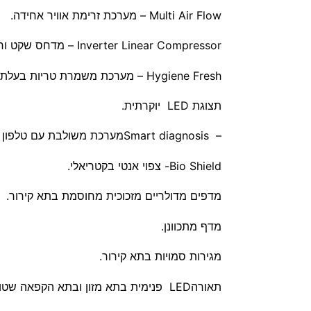
Multi Air Flow – מערכת זרימת אוויר אחידה.
Inverter Linear Compressor – מדחס שקט וחסכוני באנרגיה.
Hygiene Fresh – מערכת משמרת טריות בעלת חמישה שלבי סינון.
תצוגת LED יוקרתית.
– Smart diagnosisמערכת משולבת עם טלפון החכם לאבחון תקלות.
Bio Shield- צפוי אנטי בקטריאלי.
מדפים מדולריים מזכוכית מחוסמת בתא קירור.
מדף מתכוונן.
מגירות סמויות בתא קירור.
תאורהLED פנימית בתא מזון ובתא הקפאה שטוחה.