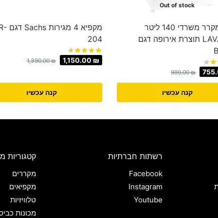
Out of stock
מוגן: מקרר משרדי 140 ליטר
מקפיא 4 מגיר
LAVALUX תוצרת אירופה דגם
204
1,150.00
₪
1,390.00
₪
755
999.00
₪
קנה עכשיו
קנה עכשיו
רשתות חברתיות
קטגוריות מו
Facebook
מקררים
ת
Instagram
מקפיאים
Youtube
טלוויזיות
מכונות כביס