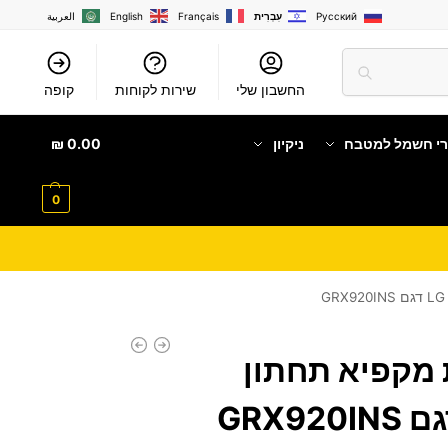
Русский
עִבְרִית
Français
English
العربية
החשבון שלי
שירות לקוחות
קופה
רי חשמל למטבח
ניקיון
0.00
₪
0
לתות ‏מקפיא תחתון