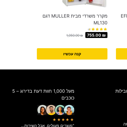
ות Sachs דגם EFR-
מקרר משרדי מבית MULLER דגם
ML130
755.00
₪
1,050.00
₪
קנה עכשיו
בילות
מעל 1,000 חוות דעת בדירוג – 5
כוכבים
★★★★★
ה
"מוצרים מעולים, אבל השירות…