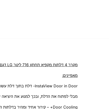
מקרר 4 דלתות ‏מקפיא תחתון 716 ‏ליטר LG דגם GRX920INS
מאפיינים:
InstaView Door in Door- דלת בתוך דלת עשויה זכוכית בעיצוב ייחודי, אשר הופך לשקוף לאחר שני נקישות, זה מאפשר בדיקת זמינות מוצרים,
מבלי לפתוח את הדלת, ובכך למנוע את היציאה 
Door Cooling+ – קירור אחיד ומהיר בדלתות המקרר, לשיפור אחידות הקור, לרבות באזור הדלת. המזון נשאר טרי לזמן רב יותר והמשקאות מצוננים בצורה נכונה.