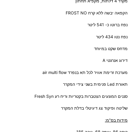
מקרר 4 דלתות, מקפיא תחתון
הקפאה יבשה ללא קרח FROST NO
נפח ברוטו כ- 541 ליטר
נפח נטו 434 ליטר
מדחס שקט במיוחד
דירוג אנרגטי A
מערכת זרימת אוויר לכל תא בנפרד air multi flow
תאורת Led פנימית בשני צידי המקרר
סננים המונעים הצטברות בקטריות וריח רע Fresh Syn
שליטה ופיקוד צג דיגיטלי בדלת המקרר
מידות בס"מ:
רוחב 86 ,עומק 68 ,גובה 185