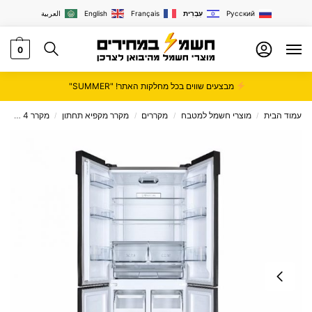
Русский
עִבְרִית
Français
English
العربية
0
מבצעים שווים בכל מחלקות האתר! "SUMMER"
עמוד הבית
מוצרי חשמל למטבח
מקררים
מקרר מקפיא תחתון
מקרר 4 דלתות
/
/
/
/