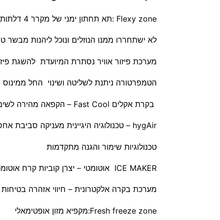
Flexy zone
:תא תחתון ימני של מקרר 4 דלתות ניתן להפוך לאזור מקרר או כמקפיא
​לא ישתחררו ממנו הנוזלים ונוכל ליהנות מבשר טר
מערכת פיזור אוויר נסתרת המיועדת להשגת פיזור 
הטמפרטורה ניתנת לשליטה ושינוי החל ממינוס 24- ועד לפלוס +8
בקרת אקלים Fast Cool
– הקפאה מהירה לשימור
hygAir
– טכנולוגיה היגיינית מעניקה סביבת אחסו
טכנולוגיות שימור והגנה מתקדמות
ICE MAKER אוטומטי – יצרן קוביות קרח אוטומטי עם חיבור לברז מים
מערכת בקרה אלקטרונית
– חיווי אזהרה בטיחות
Fresh freeze zone
:מקפיא מזון אופטימאלי