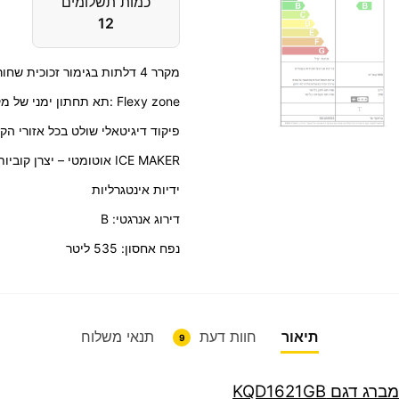
כמות תשלומים
12
מקרר 4 דלתות בגימור זכוכית שחורה
Flexy zone :תא תחתון ימני של מקרר 4 דלתות ניתן להפוך לאזור מקרר או כמקפיא
פיקוד דיגיטאלי שולט בכל אזורי הק
ICE MAKER אוטומטי – יצרן קוביות קרח אוטומטי עם חיבור לברז מים
ידיות אינטגרליות
דירוג אנרגטי: B
נפח אחסון: 535 ליטר
תיאור
חוות דעת
תנאי משלוח
9