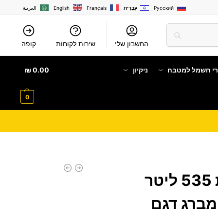
Русский
עִבְרִית
Français
English
العربية
החשבון שלי
שירות לקוחות
קופה
רי חשמל למטבח
ניקיון
0.00
₪
0
מקרר 4 דלתות 535 ליטר
Bl בלומברג דגם