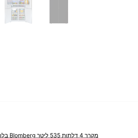
מקרר 4 דלתות 535 ליטר Blomberg בלומברג דגם KQD1621GB