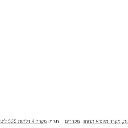
,
מקרר מקפיא תחתון
,
מקררים
תגית:
מקרר 4 דלתות 535 ליטר Blomberg בלומברג דגם KQD1621GB