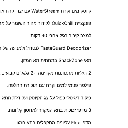
קיוסק מים וקרח WaterStream עם יצרן קרח אוטומטי.
פונקציית QuickChill לקירור מהיר השומר על מרקם, טעמים וויטמינים בתוך המזון, עם מנגנון אוטומטי לחזרה
למצב קירור רגיל אחרי 90 דקות.
TasteGuard Deodorizer לנטרול ולמניעה של ריחות במקרר.
תאי SnackZone בתחתית תא המזון.
2 רגליות מתכווננות מקדימה ו-2 גלגלים קבועים.
פילטר פנימי למים וקרח עם תזכורת החלפה.
פיקוד דיגיטלי כפול על צג הקיוסק ועל דלת התא 
3 מדפי זכוכית בתא המקרר לאחסון קל ונוח.
מדפי Flex עליונים מתקפלים בתא המזון.