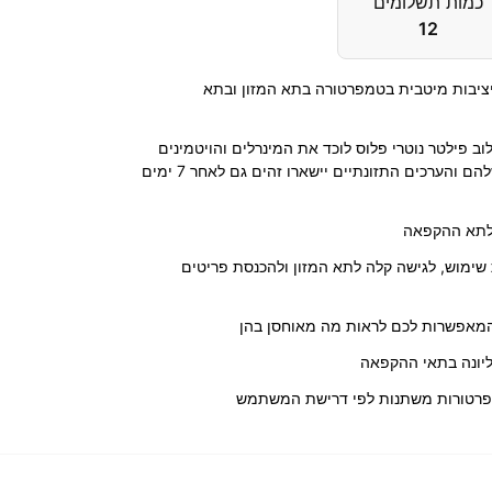
כמות תשלומים
12
יציבות מיטבית בטמפרטורה בתא המזון ובתא
 פילטר נוטרי פלוס לוכד את המינרלים והויטמינים
בירקות ובפירות ומבטיח שהטעם שלהם והערכים התזונתיים יישארו זהים גם לאחר 7 ימים
ולתא ההקפאה
טרי SmartSplit לנוחות שימוש, לגישה קלה לתא המזון ולהכנסת פריטים