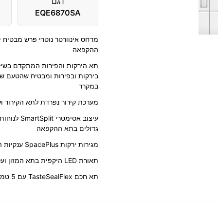
דגם
EQE6870SA
מדחס אינוורטר נוטרי פרש מבטיח 
ההקפאה
תא הירקות והפירות המתקדם בשילוב
במקרר
מערכת קירור נפרדת לתא הקירור 
עיצוב אסימ
גדולים בתא ההקפאה
מגירות ירקות SpacePlus ענקיות המאפשרות לכם לראות מה מאוחסן בהן
תאורת LED היקפית בתא המזון ועליונה בתאי ההקפאה
תא חכם TasteSealFlex עם 5 טמפרטורות משתנות לפי דרישת המשתמש