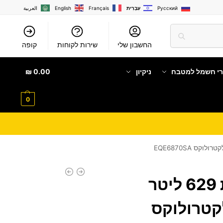
Русский
עִבְרִית
Français
English
العربية
החשבון שלי
שירות לקוחות
קופה
רי חשמל למטבח
ניקיון
0.00
₪
0
מקרר 4 דלתות 629 ליטר
Elect אלקטרולוקס