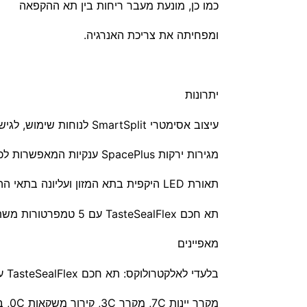
כמו כן, מונעת מעבר ריחות בין תא ההקפאה
ומפחיתה את צריכת האנרגיה.
יתרונות
עיצוב אסימטרי SmartSplit לנוחות שימוש, לגישה קלה לתא המזון ולהכנסת פריטים גדולים בתא ההקפאה.
מגירות ירקות SpacePlus ענקיות המאפשרות לכם לראות מה מאוחסן בהן.
תאורת LED היקפית בתא המזון ועליונה בתאי ההקפאה.
תא חכם TasteSealFlex עם 5 טמפרטורות משתנות לפי דרישת המשתמש.
מאפיינים
בלעדי לאלקטרולוקס: תא חכם TasteSealFlex עם 5 טמפרטורות משתנות:
מקרר יינות 7C, מקרר 3C, קירור משקאות 0C, בשר ודגים טריים 2C-, מקפיא עד 23C-.