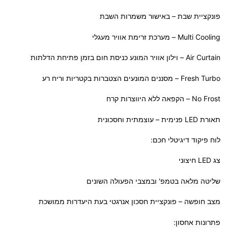
פונקציית שבת – באישור משמרות השבת
Multi Cooling – מערכת זרימת אוויר מעגלי
Air Curtain – וילון אוויר המונע כניסת חום בזמן פתיחת הדלתות
Fresh Turbo – מסננים המונעים הצטברות בקטריות וריח רע
No Frost – הקפאה ללא היווצרות קרח
תאורת LED פנימית – עוצמתית וחסכונית
לוח פיקוד דיגיטלי חכם:
צג LED חיצוני
שליטה מלאה בטמפ' ובמצבי הפעולה השונים
מצב חופשה – פונקציית חסכון אנרגטי בעת היעדרות ממושכת
פתרונות אחסון: