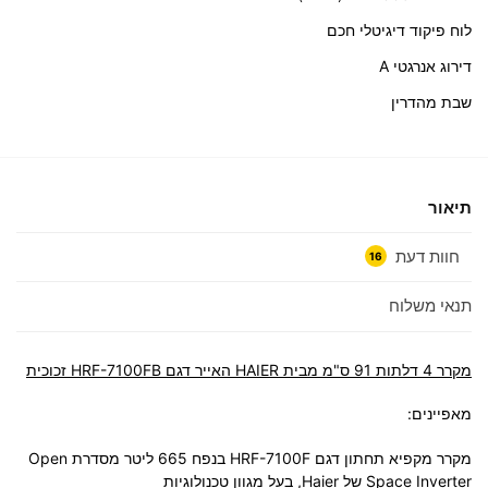
לוח פיקוד דיגיטלי חכם
דירוג אנרגטי A
שבת מהדרין
תיאור
חוות דעת
16
תנאי משלוח
מקרר 4 דלתות 91 ס"מ מבית HAIER האייר דגם HRF-7100FB זכוכית
מאפיינים:
מקרר מקפיא תחתון דגם HRF-7100F בנפח 665 ליטר מסדרת Open
Space Inverter של Haier, בעל מגוון טכנולוגיות