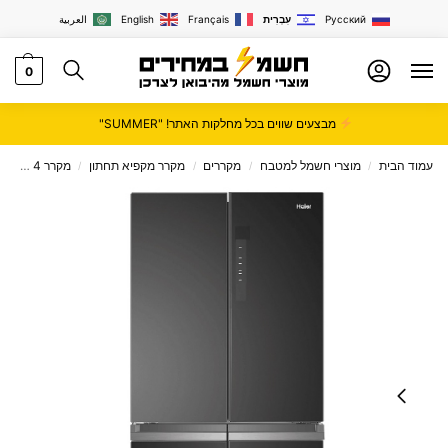
Русский
עִבְרִית
Français
English
العربية
0
מבצעים שווים בכל מחלקות האתר! "SUMMER"
עמוד הבית
מוצרי חשמל למטבח
מקררים
מקרר מקפיא תחתון
מקרר 4 דלתות
/
/
/
/