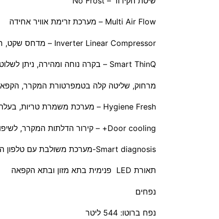
שיטת הקירור – No Frost
Multi Air Flow – מערכת זרימת אוויר אחידה
Inverter Linear Compressor – מדחס שקט, חסכוני באנרגיה.
Smart ThinQ – בקרה נוחה ומהירה, ניתן לשלוט במקרר דרך טלפון החכם
מרחוק, שליטה קלה בטמפרטורת המקרר, הקפאה מהירה ובמ
Hygiene Fresh – מערכת משמרת טריות, בעלת ארבעה שלבי סינון
Door cooling+ – קירור הדלתות המקרר, לשיפור אחידות הקור במקרר
Smart diagnosis-מערכת משולבת עם טלפון החכם לאבחון תקלות
תאורת LED פנימית בתא מזון ובתא הקפאה
נפחים
נפח ברוטו: 544 ליטר