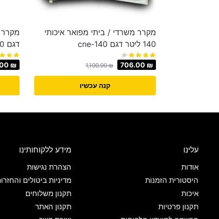
מקרר משרדי / ביתי מפואר איכותי
140 ליטר דגם cne-140
דגם SJ-SC70
.00
₪
706.00
₪
1,100.00
₪
קנה עכשיו
עלינו
מידע ללקוחותינו
אודות
הצהרת נגישות
היסטורית הזמנות
מדיניות ביטולים והחזרו
איכות
תקנון משלוחים
תקנון פרטיות
תקנון האתר