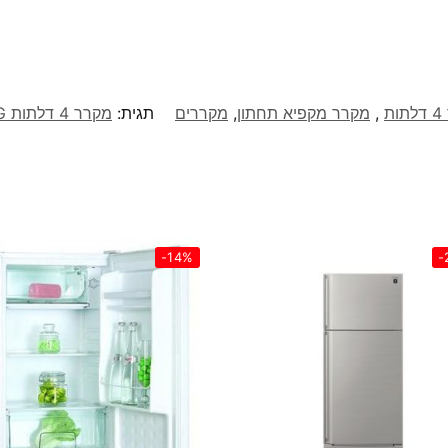
ת
,
מקרר מקפיא תחתון
,
מקררים
תגית:
מקרר 4 דלתות LG דגם GR-B608S
-14%
-