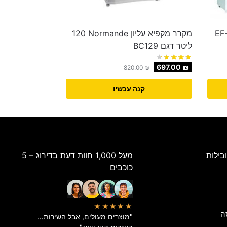
רר מקפיא עליון NEON דגם EF-
מקרר מקפיא עליון Normande ‏120
‏ליטר דגם BC129
697.00
₪
820.00
₪
קנה עכשיו
בילות
מעל 1,000 חוות דעת בדירוג – 5
כוכבים
★★★★★
ה
"מוצרים מעולים, אבל השירות…