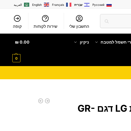
Русский
עִבְרִית
Français
English
العربية
החשבון שלי
שירות לקוחות
קופה
רי חשמל למטבח
ניקיון
0.00
₪
0
מקרר 4 דלתות LG דגם GR-