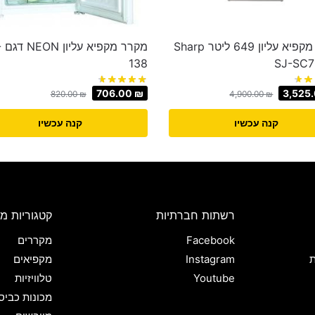
מקרר מקפיא עליון 649 ליטר Sharp
מק
138
706.00
₪
3,525
820.00
₪
4,900.00
₪
קנה עכשיו
קנה עכשיו
רשתות חברתיות
קטגוריות מו
Facebook
מקררים
ת
Instagram
מקפיאים
Youtube
טלוויזיות
מכונות כביס