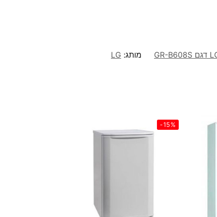
מותג:
LG
-15%