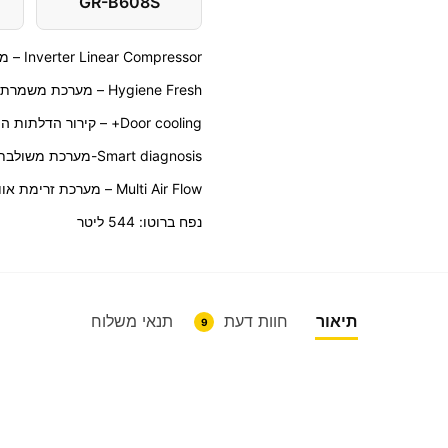
GR-B608S
Inverter Linear Compressor – מדחס שקט, חסכוני באנרגיה.
Hygiene Fresh – מערכת משמרת טריות, בעלת ארבעה שלבי סינון
Door cooling+ – קירור הדלתות המקרר, לשיפור אחידות הקור במקרר
Smart diagnosis-מערכת משולבת עם טלפון החכם לאבחון תקלות
Multi Air Flow – מערכת זרימת אוויר אחידה
נפח ברוטו: 544 ליטר
תיאור
חוות דעת
תנאי משלוח
9