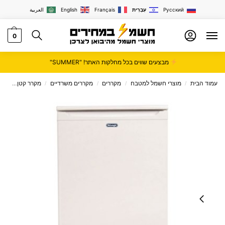
Русский
עִבְרִית
Français
English
العربية
0
מבצעים שווים בכל מחלקות האתר! "SUMMER"
עמוד הבית
מוצרי חשמל למטבח
מקררים
מקררים משרדיים
מקרר קטן
מקרר Delonghi ‏81 ‏ליטר
/
/
/
/