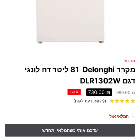
מבצע!
מקרר Delonghi ‏81 ‏ליטר דה לונגי
דגם DLR1302W
730.00
₪
-27%
999.00
₪
(
9
חוות דעת לקוח)
המלאי אזל