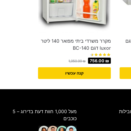
 מבית MULLER דגם
מקרר משרדי ביתי מפואר 140 ליטר
luxor דגם BC-140
756.00
₪
1,050.00
₪
קנה עכשיו
בילות
מעל 1,000 חוות דעת בדירוג – 5
כוכבים