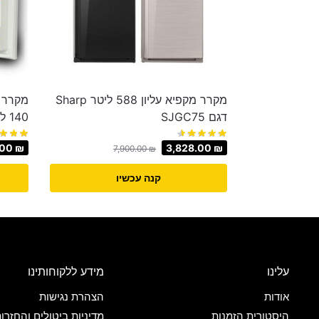
מקרר מקפיא עליון 588 ליטר Sharp
מקרר מ
דגם SJGC75
140 ליטר דגם cne-140
.00
₪
3,828.00
₪
7,900.00
₪
קנה עכשיו
עלינו
מידע ללקוחותינו
אודות
הצהרת נגישות
היסטורית הזמנות
מדיניות ביטולים והחזרו