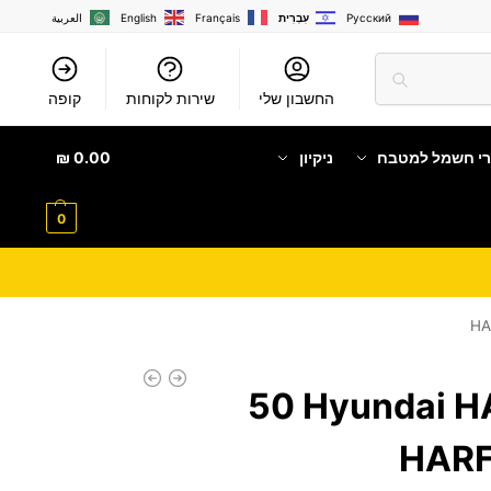
Русский
עִבְרִית
Français
English
العربية
החשבון שלי
שירות לקוחות
קופה
רי חשמל למטבח
ניקיון
0.00
₪
0
מקרר Hyundai HARF50L ‏50