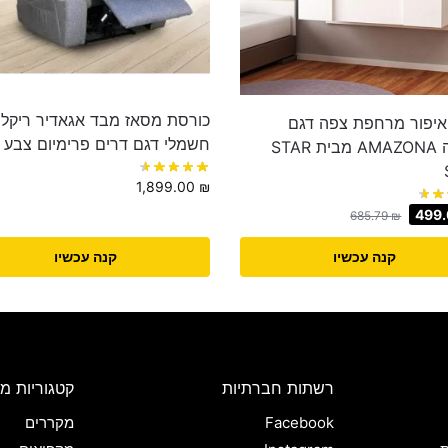
כורסת מסאז מבד אגאדיר ריקליי
איפור מרחפת צפה דגם
חשמלי דגם דרים פרימיום צבע 
אמזונה AMAZONA מבית STAR
1,899.00
₪
499
685.79
₪
קנה עכשיו
קנה עכשיו
רשתות חברתיות
קטגוריות מו
Facebook
מקררים