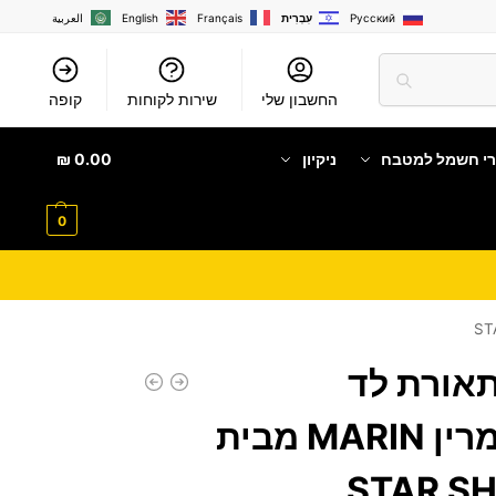
Русский
עִבְרִית
Français
English
العربية
החשבון שלי
שירות לקוחות
קופה
רי חשמל למטבח
ניקיון
0.00
₪
0
אורת לד
מתחלפת דגם מרין MARIN מבית