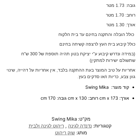
גובה: 1.73 מטר
רוחב: 1.70 מטר
אורך: 1.30 מטר
כולל הובלה והתקנה בחינם עד בית הלקוח
כולל קיבוע בית העץ לרצפה קשיחה בחינם
(במידה ונדרש קיבוע ע"י יציקת בטון תהיה תוספת של 300 ש"ח
שתשולם ישירות למתקין)
אחריות על טיב המוצר בעת ההתקנה בלבד, אין אחריות על דהייה, שינוי
גוון צבע, כריות ו/או סדקים בעץ.
קוד מוצר: Swing Mika
אורך: 173 cm x רוחב: 130 cm x גובה: 170 cm
מק"ט:
Swing Mika
קטגוריות:
נדנדה לגינה
,
ריהוט לגינה ולבית
מותג:
שוק ריהוט