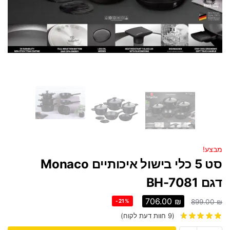
מבצע!
סט 5 כלי בישול איכותיים Monaco
דגם BH-7081
706.00
₪
-21%
899.00
₪
(
9
חוות דעת לקוח)