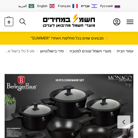
Русский
עִבְרִית
Français
English
العربية
0
מבצעים שווים בכל מחלקות האתר! "SUMMER"
עמוד הבית
מוצרי חשמל קטנים למטבח
סירי בישול/טיגון
סט 5 כלי בישול איכותיים Monaco דגם BH-7081
/
/
/