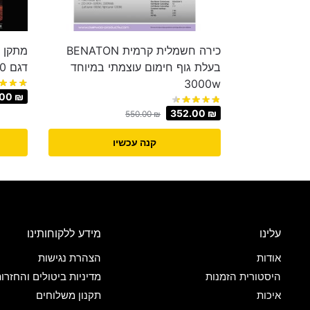
כירה חשמלית קרמית BENATON
בעלת גוף חימום עוצמתי במיוחד
דגם BT-1030
3000w
.00
₪
352.00
₪
550.00
₪
קנה עכשיו
עלינו
מידע ללקוחותינו
אודות
הצהרת נגישות
היסטורית הזמנות
מדיניות ביטולים והחזרו
איכות
תקנון משלוחים