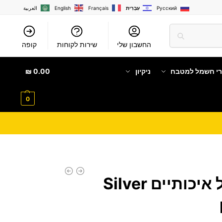
Русский
עִבְרִית
Français
English
العربية
החשבון שלי
שירות לקוחות
קופה
רי חשמל למטבח
ניקיון
0.00
₪
0
סט 5 כלי בישול איכותיים Silver