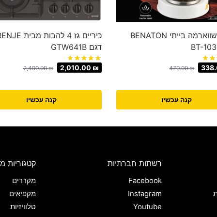
מתקן שווארמה בייתי BENATON
כיריים גז 4 להבות 
דגם GTW641B
2,010.00
₪
338
2,490.00
₪
470.00
₪
קנה עכשיו
קנה עכשיו
רשתות חברתיות
קטגוריות מו
Facebook
מקררים
ת
Instagram
מקפיאים
Youtube
טלוויזיות